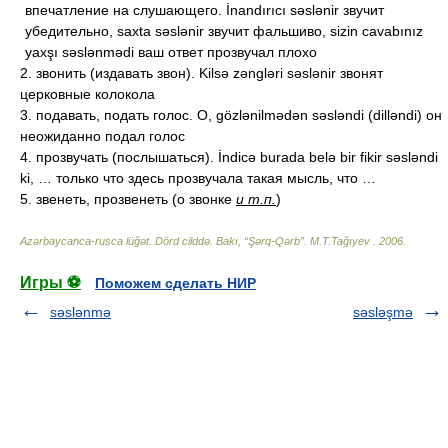
впечатление на слушающего. İnandırıcı səslənir звучит
убедительно, saxta səslənir звучит фальшиво, sizin cavabınız
yaxşı səslənmədi ваш ответ прозвучал плохо
2. звонить (издавать звон). Kilsə zəngləri səslənir звонят
церковные колокола
3. подавать, подать голос. O, gözlənilmədən səsləndi (dilləndi) он
неожиданно подал голос
4. прозвучать (послышаться). İndicə burada belə bir fikir səsləndi
ki, … только что здесь прозвучала такая мысль, что …
5. звенеть, прозвенеть (о звонке
и т.п.
)
Azərbaycanca-rusca lüğət. Dörd cilddə. Bakı, “Şərq-Qərb”
.
M.T.Tağıyev
.
2006
.
Игры ⚽
Поможем сделать НИР
səslənmə
səsləşmə