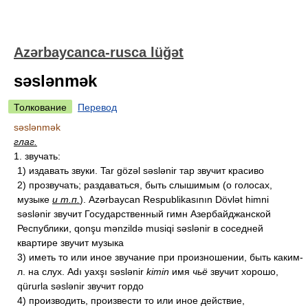
Azərbaycanca-rusca lüğət
səslənmək
Толкование
Перевод
səslənmək
глаг.
1. звучать:
1) издавать звуки. Tar gözəl səslənir тар звучит красиво
2) прозвучать; раздаваться, быть слышимым (о голосах,
музыке
и т.п.
). Azərbaycan Respublikasının Dövlət himni
səslənir звучит Государственный гимн Азербайджанской
Республики, qonşu mənzildə musiqi səslənir в соседней
квартире звучит музыка
3) иметь то или иное звучание при произношении, быть каким-
л. на слух. Adı yaxşı səslənir
kimin
имя
чьё
звучит хорошо,
qürurla səslənir звучит гордо
4) производить, произвести то или иное действие,